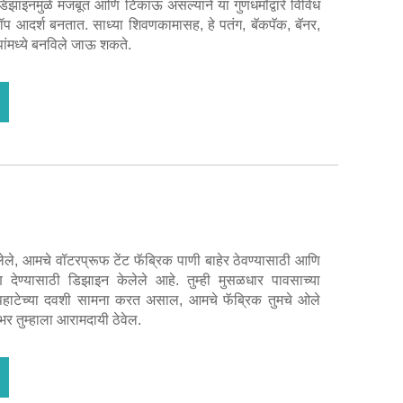
डिझाइनमुळे मजबूत आणि टिकाऊ असल्याने या गुणधर्मांद्वारे विविध
प आदर्श बनतात. साध्या शिवणकामासह, हे पतंग, बॅकपॅक, बॅनर,
पांमध्ये बनविले जाऊ शकते.
िलेले, आमचे वॉटरप्रूफ टेंट फॅब्रिक पाणी बाहेर ठेवण्यासाठी आणि
ण देण्यासाठी डिझाइन केलेले आहे. तुम्ही मुसळधार पावसाच्या
हाटेच्या दवशी सामना करत असाल, आमचे फॅब्रिक तुमचे ओले
भर तुम्हाला आरामदायी ठेवेल.