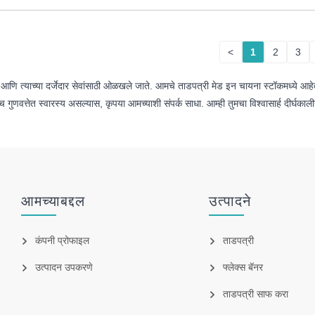
<
1
2
3
 आणि त्याच्या दर्जेदार सेवांसाठी ओळखले जाते. आमचे ताडपत्री मेड इन चायना स्टॉकमध्ये आह
वत्तेत स्वारस्य असल्यास, कृपया आमच्याशी संपर्क साधा. आम्ही तुमचा विश्वासार्ह दीर्घका
आमच्याबद्दल
उत्पादने
कंपनी प्रोफाइल
ताडपत्री
उत्पादन उपकरणे
फ्लेक्स बॅनर
ताडपत्री साफ करा