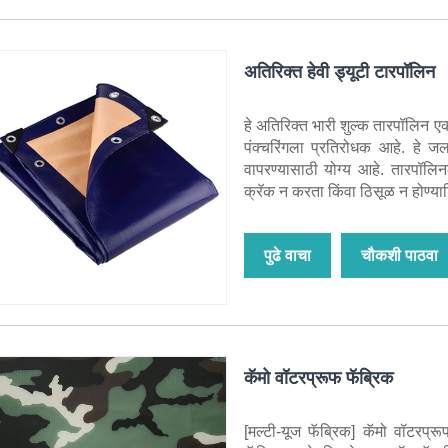
अतिरिक्त हेवी ड्यूटी टारपॉलिन
हे अतिरिक्त भारी शुल्क तारपॉलिन
पंक्चरिंगला प्रतिरोधक आहे. हे ज
वापरण्यासाठी योग्य आहे. तारपॉलि
क्रॅक न करता किंवा ठिसूळ न होण्याशि
पुढे वाचा
चौकशी पाठवा
कॅमो वॉटरप्रूफ फॅब्रिक
[मल्टी-यूज फॅब्रिक] कॅमो वॉटरप