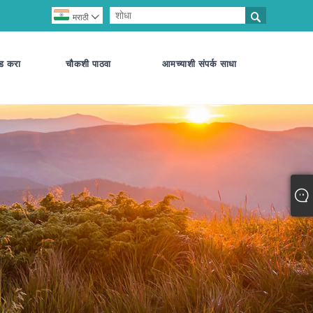

मराठी

ड करा
चौकशी पाठवा
आमच्याशी संपर्क साधा