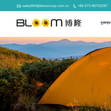

sales004@bloomcorp.com.cn
+86-573-80702287

मुख्यपृष्ठ