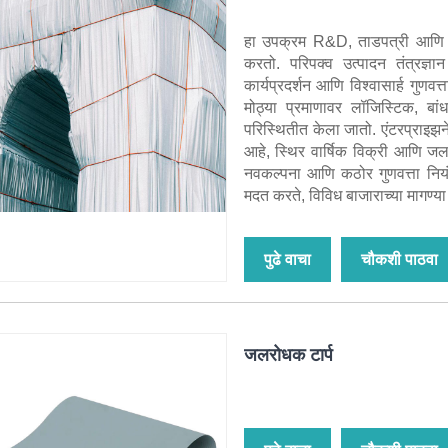
हा उपक्रम R&D, ताडपत्री आणि वॉ
करतो. परिपक्व उत्पादन तंत्रज्ञ
कार्यप्रदर्शन आणि विश्वासार्ह गुण
मोठ्या प्रमाणावर लॉजिस्टिक, बां
परिस्थितीत केला जातो. एंटरप्राइझने
आहे, स्थिर वार्षिक विक्री आणि जल
नवकल्पना आणि कठोर गुणवत्ता निय
मदत करते, विविध बाजाराच्या मागण्या 
पुढे वाचा
चौकशी पाठवा
जलरोधक टार्प