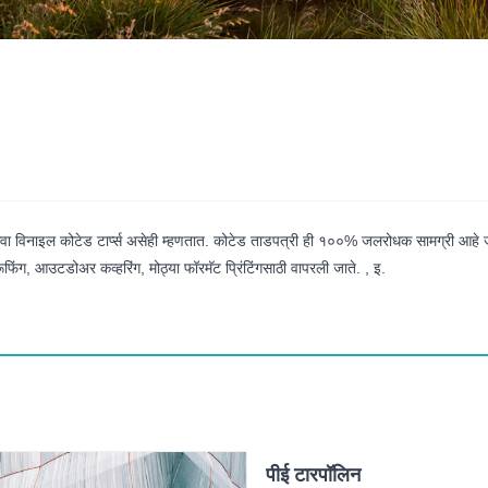
्प्स किंवा विनाइल कोटेड टार्प्स असेही म्हणतात. कोटेड ताडपत्री ही १००% जलरोधक सामग्री आहे 
र्स, रूफिंग, आउटडोअर कव्हरिंग, मोठ्या फॉरमॅट प्रिंटिंगसाठी वापरली जाते. , इ.
पीई टारपॉलिन