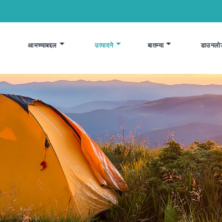
आमच्याबद्दल
उत्पादने
बातम्या
डाउनलो