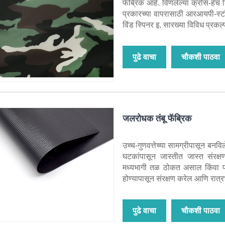
फॅब्रिक आहे. विणलेल्या क्रॉस-हॅच 
प्रकारच्या वापरासाठी आरआयपी-स्टॉ
विंड स्पिनर इ. सारख्या विविध प्रकल्
पुढे वाचा
चौकशी पाठवा
जलरोधक तंबू फॅब्रिक
उच्च-गुणवत्तेच्या सामग्रीपासून बनव
घटकांपासून जास्तीत जास्त संरक्ष
मध्यभागी तळ ठोकत असाल किंवा प
होण्यापासून संरक्षण करेल आणि रात्र
पुढे वाचा
चौकशी पाठवा