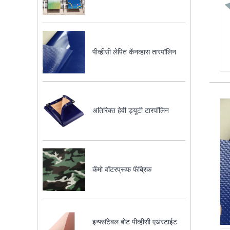
पीव्हीसी लेपित कॅनव्हास तारपॉलिन
अतिरिक्त हेवी ड्यूटी टारपॉलिन
कॅमो वॉटरप्रूफ फॅब्रिक
इन्फ्लॅटेबल बोट पीव्हीसी एअरटाईट