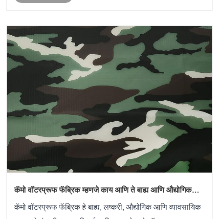
कॅमो वॉटरप्रूफ फॅब्रिक म्हणजे काय आणि ते बाह्य आणि औद्योगिक
वापरासाठी का आवश्यक आहे?
कॅमो वॉटरप्रूफ फॅब्रिक हे बाह्य, लष्करी, औद्योगिक आणि व्यावसायिक