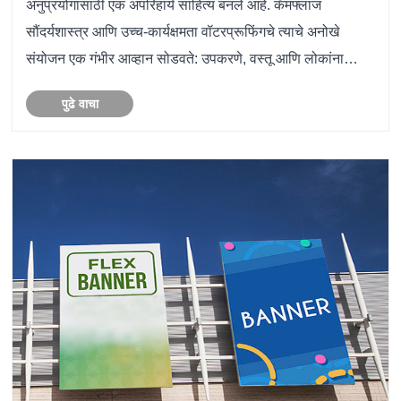
अनुप्रयोगांसाठी एक अपरिहार्य साहित्य बनले आहे. कॅमफ्लाज
सौंदर्यशास्त्र आणि उच्च-कार्यक्षमता वॉटरप्रूफिंगचे त्याचे अनोखे
संयोजन एक गंभीर आव्हान सोडवते: उपकरणे, वस्तू आणि लोकांना
कठोर पर्यावरणीय परिस्थितीपासून संरक्षण देणे किंवा दृश्य मि......
पुढे वाचा