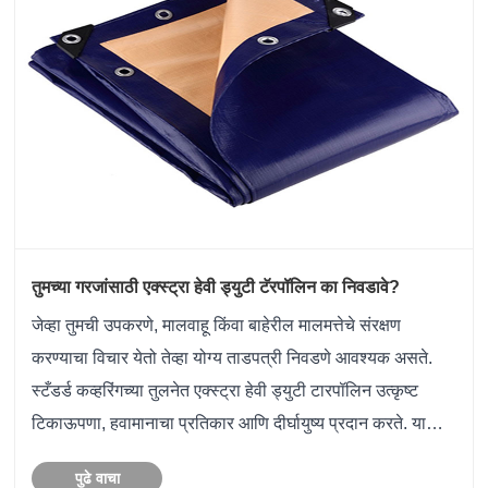
तुमच्या गरजांसाठी एक्स्ट्रा हेवी ड्युटी टॅरपॉलिन का निवडावे?
जेव्हा तुमची उपकरणे, मालवाहू किंवा बाहेरील मालमत्तेचे संरक्षण
करण्याचा विचार येतो तेव्हा योग्य ताडपत्री निवडणे आवश्यक असते.
स्टँडर्ड कव्हरिंगच्या तुलनेत एक्स्ट्रा हेवी ड्युटी टारपॉलिन उत्कृष्ट
टिकाऊपणा, हवामानाचा प्रतिकार आणि दीर्घायुष्य प्रदान करते. या
सर्वसमावेशक मार्गदर्शकामध्ये, आम्ही तुम्हाला य......
पुढे वाचा