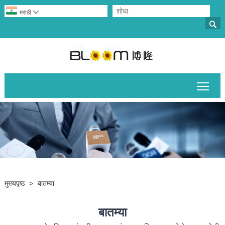
मराठी


मुख्य
मुख्यपृष्ठ
>
बातम्या
बातम्या