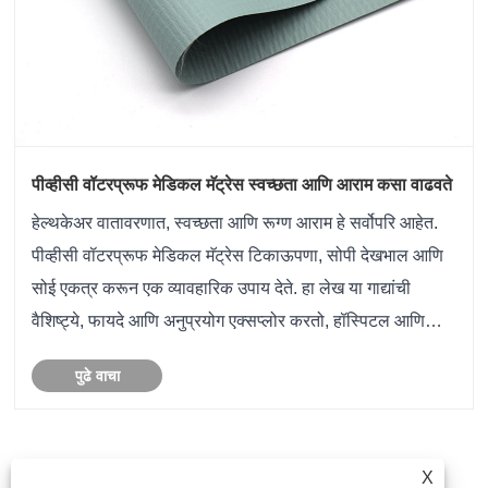
पीव्हीसी वॉटरप्रूफ मेडिकल मॅट्रेस स्वच्छता आणि आराम कसा वाढवते
हेल्थकेअर वातावरणात, स्वच्छता आणि रूग्ण आराम हे सर्वोपरि आहेत.
पीव्हीसी वॉटरप्रूफ मेडिकल मॅट्रेस टिकाऊपणा, सोपी देखभाल आणि
सोई एकत्र करून एक व्यावहारिक उपाय देते. हा लेख या गाद्यांची
वैशिष्ट्ये, फायदे आणि अनुप्रयोग एक्सप्लोर करतो, हॉस्पिटल आणि
काळजी सुविधा पीव्हीसी वॉटरप्रूफ पर्याय का निवडतात यावर प......
पुढे वाचा
<
1
2
3
4
5
...
6
>
X