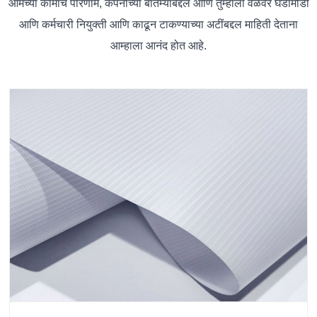
आमच्या कामाचे परिणाम, कंपनीच्या बातम्यांबद्दल आणि तुम्हाला वेळेवर घडामोडी
आणि कर्मचारी नियुक्ती आणि काढून टाकण्याच्या अटींबद्दल माहिती देताना
आम्हाला आनंद होत आहे.