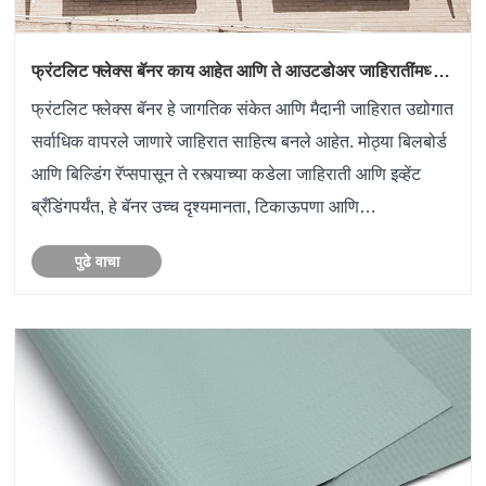
फ्रंटलिट फ्लेक्स बॅनर काय आहेत आणि ते आउटडोअर जाहिरातींमध्ये
इतके लोकप्रिय का आहेत
फ्रंटलिट फ्लेक्स बॅनर हे जागतिक संकेत आणि मैदानी जाहिरात उद्योगात
सर्वाधिक वापरले जाणारे जाहिरात साहित्य बनले आहेत. मोठ्या बिलबोर्ड
आणि बिल्डिंग रॅप्सपासून ते रस्त्याच्या कडेला जाहिराती आणि इव्हेंट
ब्रँडिंगपर्यंत, हे बॅनर उच्च दृश्यमानता, टिकाऊपणा आणि
किफायतशीरपणा देतात.
पुढे वाचा