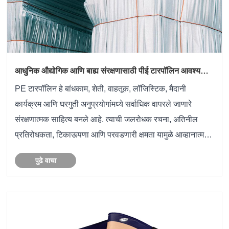
आधुनिक औद्योगिक आणि बाह्य संरक्षणासाठी पीई टारपॉलिन आवश्यक
का आहे?
PE टारपॉलिन हे बांधकाम, शेती, वाहतूक, लॉजिस्टिक, मैदानी
कार्यक्रम आणि घरगुती अनुप्रयोगांमध्ये सर्वाधिक वापरले जाणारे
संरक्षणात्मक साहित्य बनले आहे. त्याची जलरोधक रचना, अतिनील
प्रतिरोधकता, टिकाऊपणा आणि परवडणारी क्षमता यामुळे आव्हानात्मक
वातावरणात मौल्यवान मालमत्तेचे आवरण, निवारा आणि संरक्षण यासाठी
पुढे वाचा
एक......