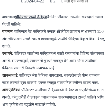
2024-04-22
2
मला एक संदेश द्या
वापरताना
पॉलिस्टर जाळी फॅब्रिक
दैनंदिन जीवनात, खालील खबरदारी लक्षात
घेतली पाहिजे:
तापमान
: पॉलिस्टर मेश फॅब्रिकचे कमाल ऑपरेटिंग तापमान साधारणपणे 150
अंश सेल्सिअस असते. जास्त तापमानामुळे जाळीचे फॅब्रिक विकृत किंवा वितळू
शकते.
रसायने
: पॉलिस्टर जाळीच्या फॅब्रिकमध्ये काही रसायनांना विशिष्ट संक्षारकता
असते. वापरण्यापूर्वी, रसायनांचे गुणधर्म समजून घेणे आणि योग्य जाळीदार
फॅब्रिक सामग्री निवडणे आवश्यक आहे.
साफसफाई
: पॉलिस्टर मेश फॅब्रिक वापरताना, स्वच्छतेसाठी योग्य तापमान
साफ ​​करणारे द्रव वापरावे. जास्त मजबूत रासायनिक क्लीनर वापरू नका.
आग प्रतिबंध
: पॉलिस्टर जाळीच्या फॅब्रिकमध्ये विशिष्ट आग प्रतिरोधक क्षमता
असते, परंतु तरीही ते उघड्या ज्वालाजवळ वापरण्यापासून टाळले पाहिजे आणि
आग-प्रतिरोधक पद्धतीने साठवले पाहिजे.